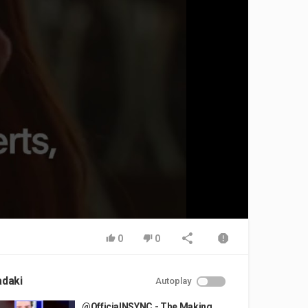
0
0
adaki
Autoplay
@OfficialNSYNC - The Making