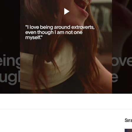
Play
Video
Sır