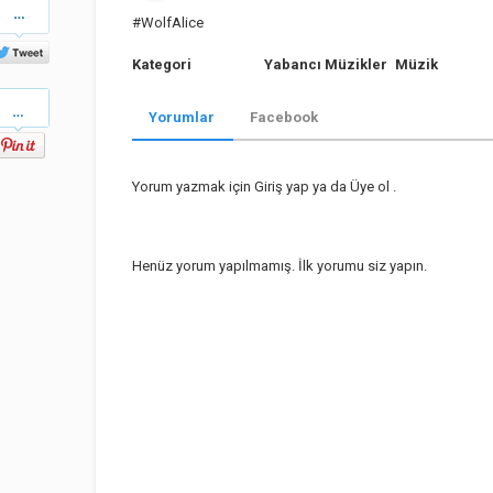
Share
on
#WolfAlice
Twitter
Kategori
Yabancı Müzikler
Müzik
Pinterest
Yorumlar
Facebook
Yorum yazmak için
Giriş yap
ya da
Üye ol
.
Henüz yorum yapılmamış. İlk yorumu siz yapın.