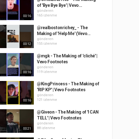
of 'Bye Bye Bye' | Vevo...
gönderen
165 izlenme
00:16
@realbostonrichey_ - The
Making of 'Help Me' (Vevo...
gönderen
155 izlenme
00:12
@mgk - The Making of 'cliché' |
Vevo Footnotes
gönderen
119 izlenme
00:16
@KingPrincess - The Making of
'RIP KP' | Vevo Footnotes
gönderen
121 izlenme
00:16
@Giveon - The Making of 'I CAN
TELL' | Vevo Footnotes
gönderen
88 izlenme
00:21