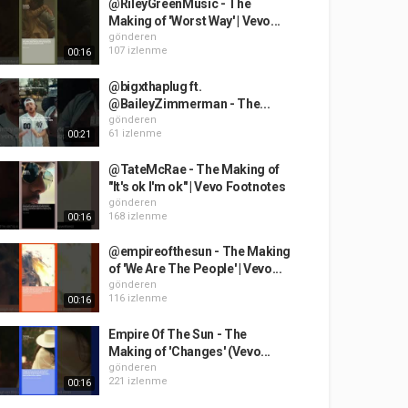
@RileyGreenMusic - The
Making of 'Worst Way' | Vevo...
gönderen
107 izlenme
00:16
@bigxthaplug ft.
@BaileyZimmerman - The...
gönderen
61 izlenme
00:21
@TateMcRae - The Making of
"It's ok I'm ok" | Vevo Footnotes
gönderen
168 izlenme
00:16
@empireofthesun - The Making
of 'We Are The People' | Vevo...
gönderen
116 izlenme
00:16
Empire Of The Sun - The
Making of 'Changes' (Vevo...
gönderen
221 izlenme
00:16