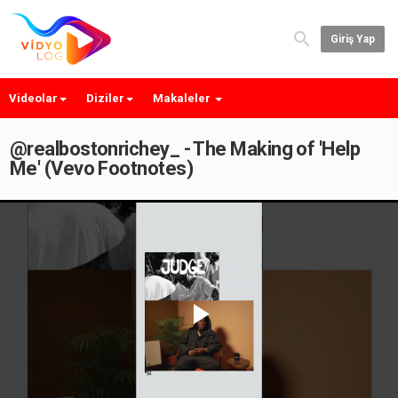
Giriş Yap
Videolar
Diziler
Makaleler
@realbostonrichey_ - The Making of 'Help
Me' (Vevo Footnotes)
Play