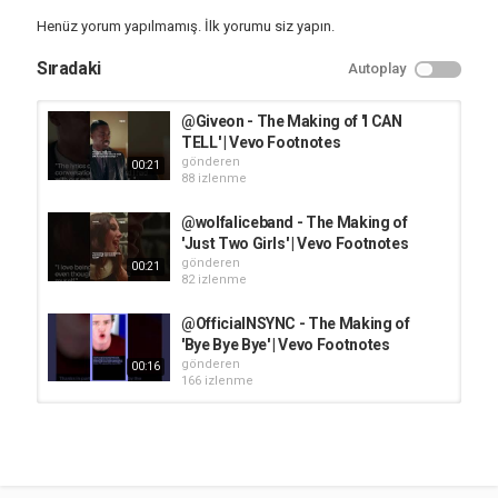
Henüz yorum yapılmamış. İlk yorumu siz yapın.
Sıradaki
Autoplay
@Giveon - The Making of 'I CAN
TELL' | Vevo Footnotes
gönderen
00:21
88 izlenme
@wolfaliceband - The Making of
'Just Two Girls' | Vevo Footnotes
gönderen
00:21
82 izlenme
@OfficialNSYNC - The Making of
'Bye Bye Bye' | Vevo Footnotes
gönderen
00:16
166 izlenme
@BlackEyedPeas - The Making of
'Pump It' | Vevo Footnotes
gönderen
00:16
126 izlenme