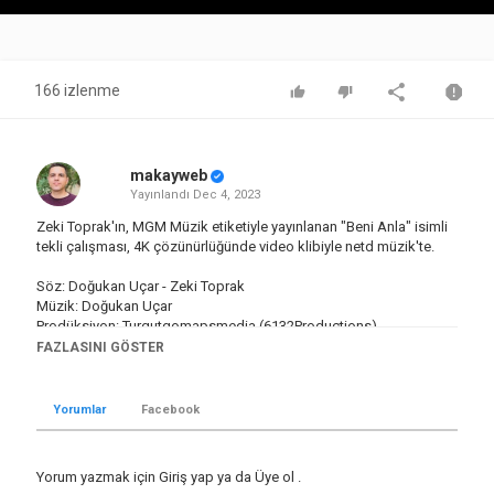
Video
166 izlenme
makayweb
Yayınlandı
Dec 4, 2023
Zeki Toprak'ın, MGM Müzik etiketiyle yayınlanan "Beni Anla" isimli
tekli çalışması, 4K çözünürlüğünde video klibiyle netd müzik'te.
Söz: Doğukan Uçar - Zeki Toprak
Müzik: Doğukan Uçar
Prodüksiyon: Turgutgomapsmedia (6132Productions)
Düzenleme: Cem Demirci
FAZLASINI GÖSTER
Mix & Mastering: Nihat Ulaş
Yönetmen: Nihat Ulaş
Color Grading: Nihat Ulaş
Yorumlar
Facebook
"Beni Anla" şarkı sözleri ile
Yorum yazmak için
Giriş yap
ya da
Üye ol
.
Yürek ağlıyor