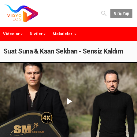
Giriş Yap
Videolar
Diziler
Makaleler
Suat Suna & Kaan Sekban - Sensiz Kaldım
Play