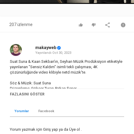
Video
207 izlenme
makayweb
Yayınlandı
Oct 30, 2023
Suat Suna & Kaan Sekban'ın, Seyhan Müzik Prodüksiyon etiketiyle
yayınlanan "Sensiz Kaldım" isimli tekli çalışması, 4K
çözünürlüğünde video klibiyle netd müzik'te.
Söz & Müzik: Suat Suna
Düzenleme: Gökçer Turan-Birkan Şener
Yönetmen: Devrin Usta
FAZLASINI GÖSTER
"Sensiz Kaldım" şarkı sözleri ile
Yorumlar
Facebook
Geceler karanlık, kabuslar üzerimde
Yine dertlerimle ben başbaşayım
Gözlerin çağırmıyor, sözlerin avutmuyor
Yorum yazmak için
Giriş yap
ya da
Üye ol
.
Kadere küsmüş gönlüm yapayalnızım