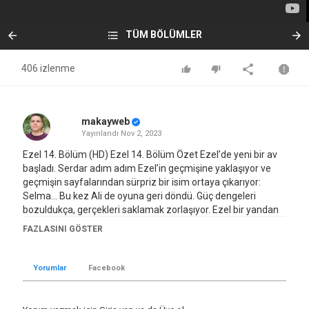
TÜM BÖLÜMLER
406 izlenme
makayweb
Yayınlandı
Nov 2, 2023
Ezel 14. Bölüm (HD) Ezel 14. Bölüm Özet Ezel’de yeni bir av 
başladı. Serdar adım adım Ezel’in geçmişine yaklaşıyor ve 
geçmişin sayfalarından sürpriz bir isim ortaya çıkarıyor: 
Selma… Bu kez Ali de oyuna geri döndü. Güç dengeleri 
bozuldukça, gerçekleri saklamak zorlaşıyor. Ezel bir yandan 
Serdar-Ali-Cengiz üçlüsünü durdurmaya çalışıyor. Bir yandan 
FAZLASINI GÖSTER
da Eyşan’ı köşeye kıstırmaya devam ediyor. Ama günün 
sonunda. Köşeye sıkışan, sadece kendisi değil, ailesi olacak. 
Yapım: Ay Yapım Yapımcı: Kerem ÇATAY Senaryo: Kerem 
Yorumlar
Facebook
DEREN & Pınar BULUT Yönetmen: Uluç BAYRAKTAR Müzik: 
Toygar Işıklı Oyuncu Kadrosu: Ezel: Kenan İMİRZALİOĞLU 
Eyşan: Cansu DERE Cengiz: Yiğit ÖZŞENER Ramiz: Tuncel 