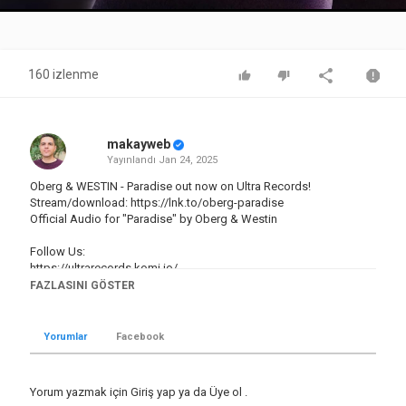
Video
160 izlenme
makayweb
Yayınlandı
Jan 24, 2025
Oberg & WESTIN - Paradise out now on Ultra Records!
Stream/download:
https://lnk.to/oberg-paradise
Official Audio for "Paradise" by Oberg & Westin
Follow Us:
https://ultrarecords.komi.io/
https://www.youtube.com/@ultrarecords
FAZLASINI GÖSTER
https://discord.gg/ultrarecords
https://www.twitter.com/ultrarecords
https://www.facebook.com/ultrarecordsofficial
Yorumlar
Facebook
https://www.instagram.com/ultrarecordsofficial/
https://soundcloud.com/ultrarecords
https://open.spotify.com/user/ultramusicofficial
Yorum yazmak için
Giriş yap
ya da
Üye ol
.
https://www.ultrarecords.com