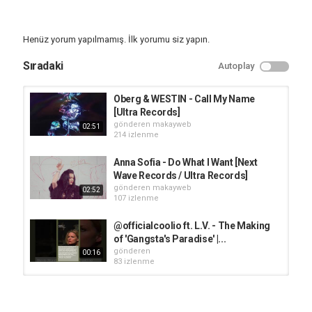
Kategori
Yabancı Müzikler
Müzik
Henüz yorum yapılmamış. İlk yorumu siz yapın.
Etiketler
Sıradaki
Autoplay
ultra records
,
ultra music
,
ultrarecords
Oberg & WESTIN - Call My Name
[Ultra Records]
gönderen
makayweb
02:51
214 izlenme
Anna Sofia - Do What I Want [Next
Wave Records / Ultra Records]
gönderen
makayweb
02:52
107 izlenme
@officialcoolio ft. L.V. - The Making
of 'Gangsta's Paradise' |...
gönderen
00:16
83 izlenme
Oberg & WESTIN - Give Me Love
[Ultra Records]