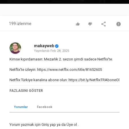
Video
199 izlenme
makayweb
Yayınlandı
Feb 28, 2025
Kimse kıpırdamasın: Mezarlık 2. sezon şimdi sadece Netflix'te.
Netflix'te izleyin:
https://www.netflix.com/title/81652605
Netflix Türkiye kanalına abone olun:
https://bit.ly/NetflixTRAboneOl
Instagram:
https://bit.ly/NetflixTR-IG
FAZLASINI GÖSTER
X:
https://bit.ly/NetflixTR-X
TikTok:
https://bit.ly/NetflixTR-TT
WhatsApp:
https://bit.ly/NetflixTR-WA
Yorumlar
Facebook
Facebook:
https://bit.ly/NetflixTR-FB
Mezarlık 2. Sezon | Şimdi Yayında | Netflix
Yorum yazmak için
Giriş yap
ya da
Üye ol
.
https://www.youtube.com/@netflixturkiye