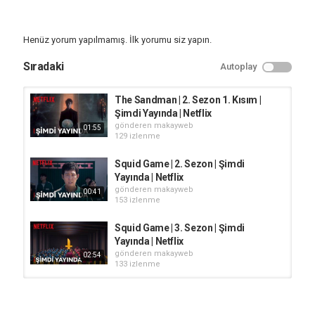
Başkomiser Önem ve ekibi kapatılan bir kadın cinayeti dosyasının
ardındaki karanlık sırları araştırır. Ancak bu soruşturma, ekibin
Henüz yorum yapılmamış. İlk yorumu siz yapın.
cesaretini ve ilişkilerini sınavdan geçirecektir.
Sıradaki
Autoplay
Kategori
Netflix Türkiye
The Sandman | 2. Sezon 1. Kısım |
Etiketler
Şimdi Yayında | Netflix
2025
,
Abdullah Oğuz
,
Başkomiser Önem
gönderen
makayweb
01:55
129 izlenme
Squid Game | 2. Sezon | Şimdi
Yayında | Netflix
gönderen
makayweb
00:41
153 izlenme
Squid Game | 3. Sezon | Şimdi
Yayında | Netflix
gönderen
makayweb
02:54
133 izlenme
Zeytin Ağacı | 3. Sezon | Şimdi
Yayında | Netflix