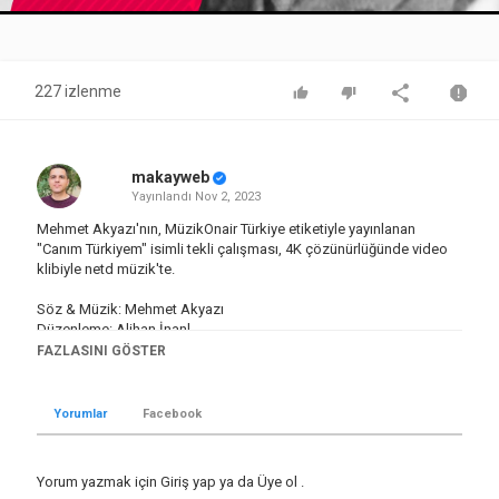
Video
227 izlenme
makayweb
Yayınlandı
Nov 2, 2023
Mehmet Akyazı'nın, MüzikOnair Türkiye etiketiyle yayınlanan
"Canım Türkiyem" isimli tekli çalışması, 4K çözünürlüğünde video
klibiyle netd müzik'te.
Söz & Müzik: Mehmet Akyazı
Düzenleme: Alihan İnanl
Yönetmen: Ozan Karabağ
FAZLASINI GÖSTER
"Canım Türkiyem" şarkı sözleri ile
Yorumlar
Facebook
Başımızı hiçbir zaman eğmedik yere,
Şanlı bayrağımız dalgalanır göklerde,
Yorum yazmak için
Giriş yap
ya da
Üye ol
.
İçimizde yanar bir ateş hiç sönmeden,