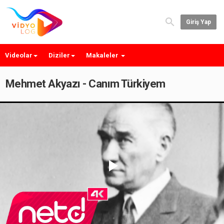
Giriş Yap
Videolar
Diziler
Makaleler
Mehmet Akyazı - Canım Türkiyem
Play