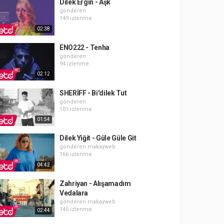
Dilek Ergin - Aşk
gönderen
149 izlenme
02:38
ENO222 - Tenha
gönderen
94 izlenme
02:12
SHERİFF - Bi'dilek Tut
gönderen
101 izlenme
01:54
Dilek Yiğit - Güle Güle Git
gönderen
makayweb
166 izlenme
04:42
Zahriyan - Alışamadım
Vedalara
gönderen
makayweb
145 izlenme
02:44