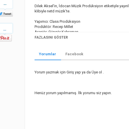
Share
on
Dilek Aksel'in, İdocan Müzik Prodüksiyon etiketiyle yayın
Twitter
klibiyle netd müzik'te.
Yapımcı: Class Prodüksiyon
Pinterest
Prodüktör: Recep Millet
Aranjör: Güngör Kahraman
Editör: Efsun Günay
FAZLASINI GÖSTER
Söz & Müzik: Yağmur Sultan
Klip: Beday Prodüksiyon
Yorumlar
Facebook
*Facebook*
https://www.facebook.com/netdmuzik
*Instagram*
https://instagram.com/netdmuzik
*Twitter*
https://twitter.com/netdmuzik
Yorum yazmak için
Giriş yap
ya da
Üye ol
.
*Youtube*
https://www.youtube.com/@netdmuzik
*Tiktok*
https://www.tiktok.com/@netdmuzik
netd müzik'te bu ay
http://bit.ly/nd-eniyi
Henüz yorum yapılmamış. İlk yorumu siz yapın.
Yeni Hit Şarkılar
http://bit.ly/nd-yenihit
#DilekAksel #Alışamadım #DilekAkselAlışamadım
Kategori
Yerli Müzikler
Müzik
Etiketler
netd Müzik
,
Musik
,
musiqi