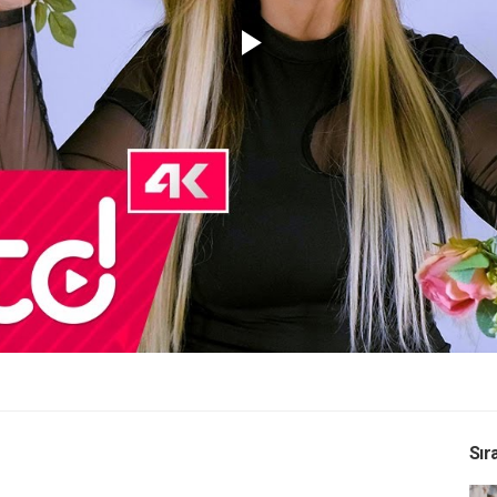
Play
Video
Sır