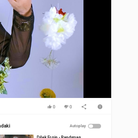
0
0
adaki
Autoplay
Dilek Ergin - Randıman