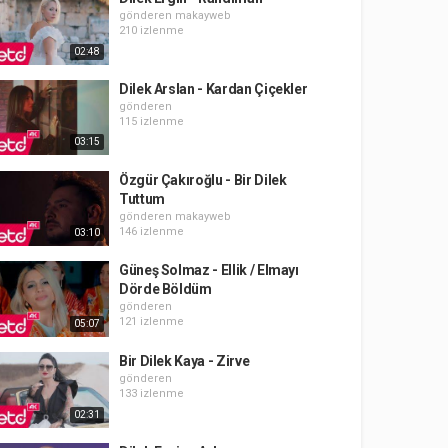
gönderen
makayweb
210 izlenme
02:48
Dilek Arslan - Kardan Çiçekler
gönderen
115 izlenme
03:15
Özgür Çakıroğlu - Bir Dilek
Tuttum
gönderen
makayweb
146 izlenme
03:10
Güneş Solmaz - Ellik / Elmayı
Dörde Böldüm
gönderen
121 izlenme
05:07
Bir Dilek Kaya - Zirve
gönderen
133 izlenme
02:31