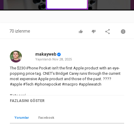
Video
70 izlenme
makayweb
Yayınlandı
Nov 28, 2025
The $230 iPhone Pocket isn’t the first Apple product with an eye-
popping price tag. CNET’s Bridget Carey runs through the current
most expensive Apple product and those of the past. ????
#apple #Tech #iphonepocket #macpro #applewatch
Kategori
FAZLASINI GÖSTER
Teknoloji
Etiketler
One More Thing
,
Apple
,
Mac
Yorumlar
Facebook