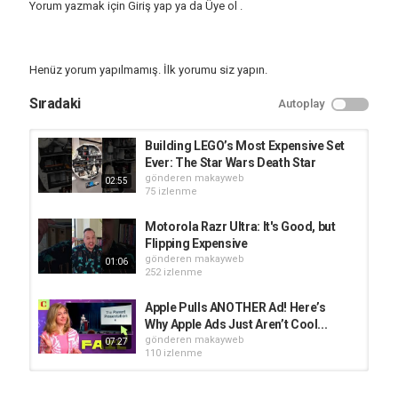
Yorum yazmak için
Giriş yap
ya da
Üye ol
.
Henüz yorum yapılmamış. İlk yorumu siz yapın.
Sıradaki
Autoplay
Building LEGO’s Most Expensive Set
Ever: The Star Wars Death Star
gönderen
makayweb
02:55
75 izlenme
Motorola Razr Ultra: It's Good, but
Flipping Expensive
gönderen
makayweb
01:06
252 izlenme
Apple Pulls ANOTHER Ad! Here’s
Why Apple Ads Just Aren’t Cool...
gönderen
makayweb
07:27
110 izlenme
Dear, Apple: Please Make These