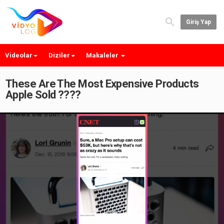
Giriş Yap
Videolar
Diziler
Makaleler
These Are The Most Expensive Products
Apple Sold ????
Play