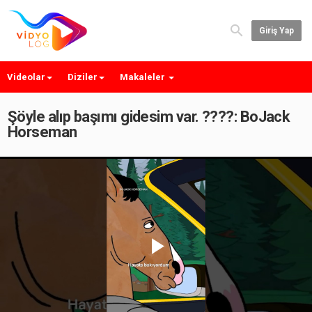
Giriş Yap
Videolar
Diziler
Makaleler
Şöyle alıp başımı gidesim var. ????: BoJack
Horseman
Play