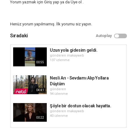
Yorum yazmak için
Giriş yap
ya da
Üye ol
.
Şöyle alıp başımı gidesim var. ????: BoJack Horseman
https://www.youtube.com/@netflixturkiye
Rehabilitasyonda geçirdiği süre zarfında hatalarıyla yüzleşmek ve
Henüz yorum yapılmamış. İlk yorumu siz yapın.
telafiye başlamak zorunda kalan BoJack, kefarete yavaş yavaş
yaklaşıyor.
Sıradaki
Autoplay
Kategori
Netflix Türkiye
Uzun yola gidesim geldi.
gönderen
makayweb
Etiketler
137 izlenme
00:55
BoJack Horseman
Nesli Arı - Sevdamı Alıp Yollara
Düştüm
gönderen
04:41
94 izlenme
Şöyle bir dostun olacak hayatta.
gönderen
makayweb
40 izlenme
00:22
Şöyle bir yolculukta kendimi